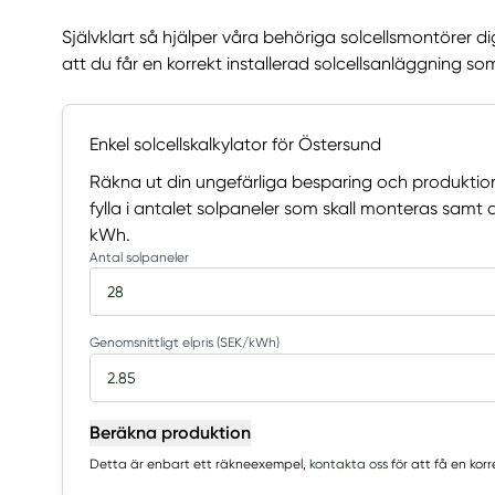
Självklart så hjälper våra behöriga solcellsmontörer d
att du får en korrekt installerad solcellsanläggning so
Enkel solcellskalkylator för Östersund
Räkna ut din ungefärliga besparing och produktio
fylla i antalet solpaneler som skall monteras sam
kWh.
Antal solpaneler
Genomsnittligt elpris (SEK/kWh)
Beräkna produktion
Detta är enbart ett räkneexempel,
kontakta oss
för att få en kor