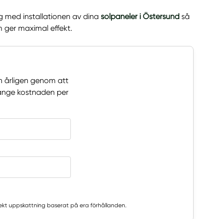
ig med installationen av dina
solpaneler i Östersund
så
m ger maximal effekt.
n årligen genom att
t ange kostnaden per
rekt uppskattning baserat på era förhållanden.