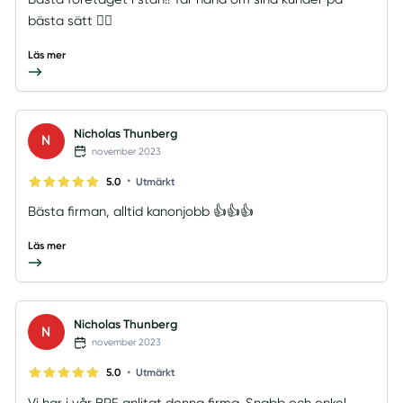
bästa sätt 👍🏼
Läs mer
Nicholas Thunberg
N
november 2023
•
5.0
Utmärkt
Bästa firman, alltid kanonjobb 👍👍👍
Läs mer
Nicholas Thunberg
N
november 2023
•
5.0
Utmärkt
Vi har i vår BRF anlitat denna firma. Snabb och enkel