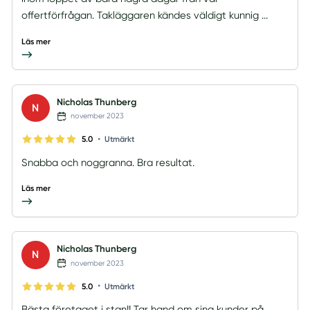
offertförfrågan. Takläggaren kändes väldigt kunnig ...
Läs mer
Nicholas Thunberg
N
november 2023
•
5.0
Utmärkt
Snabba och noggranna. Bra resultat.
Läs mer
Nicholas Thunberg
N
november 2023
•
5.0
Utmärkt
Bästa företaget i stan!! Tar hand om sina kunder på