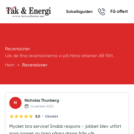
Få offert
Solcellsguiden
Recensioner
Läs de fina recensionerna vi på Heta arbeten AB fått.
Hem
»
Recensioner
Nicholas Thunberg
N
november 2023
•
5.0
Utmärkt
Mycket bra service! Snabb respons - jobbet blev utfört
inom loppet av bara några dagar från vår