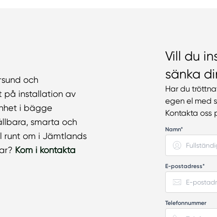
Vill du i
sänka di
ersund och
Har du tröttn
på installation av
egen el med s
renhet i bägge
Kontakta oss 
ållbara, smarta och
Namn*
ll runt om i Jämtlands
rar?
Kom i kontakta
E-postadress*
Telefonnummer