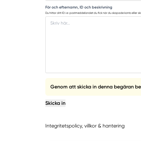
För och efternamn, ID och beskrivning
Du hittar ditt ID i e-postmeddelandet du fick när du skapade konto eller ski
Genom att skicka in denna begäran bekrä
Skicka in
Integritetspolicy, villkor & hantering