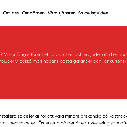
Om oss
Omdömen
Våra tjänster
Solcellsguiden
? Vi har lång erfarenhet i branschen och erbjuder alltid en kost
 erbjuder vi också marknadens bästa garantier och konkurrenskr
t installera solceller är för att vara mindre priskänslig då kostnad
mt med solceller i Östersund då det är en investering som oft