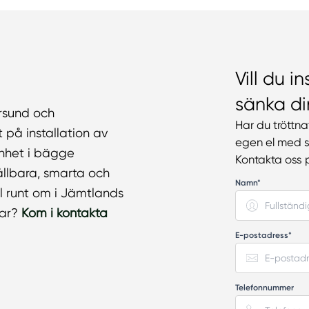
Vill du i
sänka di
ersund och
Har du tröttn
på installation av
egen el med s
renhet i bägge
Kontakta oss 
ållbara, smarta och
Namn*
ll runt om i Jämtlands
rar?
Kom i kontakta
E-postadress*
Telefonnummer