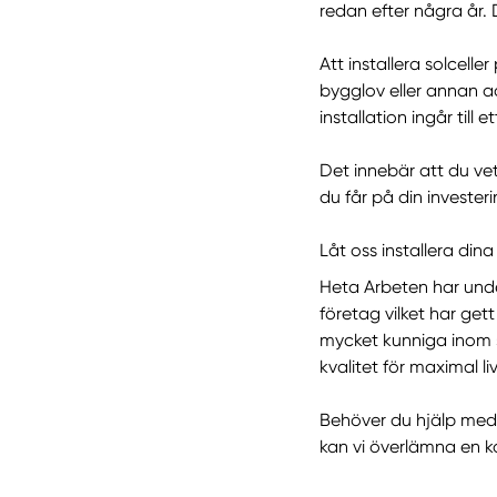
redan efter några år. 
Att installera solcelle
bygglov eller annan ad
installation ingår till et
Det innebär att du ve
du får på din invester
Låt oss installera dina
Heta Arbeten har unde
företag vilket har get
mycket kunniga inom s
kvalitet för maximal li
Behöver du hjälp med a
kan vi överlämna en ko