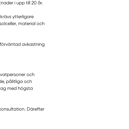
ader i upp till 20 år.
 krävs ytterligare
olceller, material och
 förväntad avkastning
ivatpersoner och
e, pålitliga och
pdrag med högsta
konsultation. Därefter