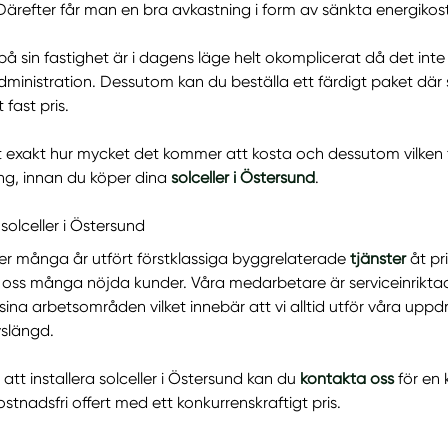
Därefter får man en bra avkastning i form av sänkta energikostn
r på sin fastighet är i dagens läge helt okomplicerat då det inte
ministration. Dessutom kan du beställa ett färdigt paket där s
t fast pris.
t exakt hur mycket det kommer att kosta och dessutom vilken
ing, innan du köper dina
solceller i Östersund
.
 solceller i Östersund
r många år utfört förstklassiga byggrelaterade
tjänster
åt pr
t oss många nöjda kunder. Våra medarbetare är serviceinriktad
ina arbetsområden vilket innebär att vi alltid utför våra up
vslängd.
tt installera solceller i Östersund kan du
kontakta oss
för en 
stnadsfri offert med ett konkurrenskraftigt pris.